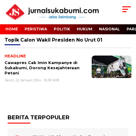
HOME
PERISTIWA
POLITIK
HUKUM
NASIONAL
PAR
Topik
Calon Wakil Presiden No Urut 01
HEADLINE
Cawapres Cak Imin Kampanye di
Sukabumi, Dorong Kesejahteraan
Petani
Senin, 22 Januari 2024 - 16:39 WIB
BERITA TERPOPULER