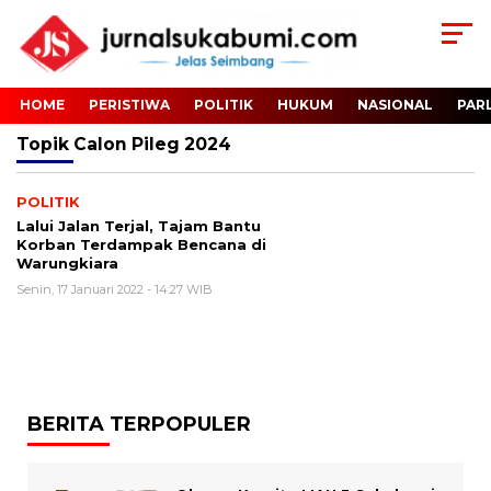
HOME
PERISTIWA
POLITIK
HUKUM
NASIONAL
PAR
Topik
Calon Pileg 2024
POLITIK
Lalui Jalan Terjal, Tajam Bantu
Korban Terdampak Bencana di
Warungkiara
Senin, 17 Januari 2022 - 14:27 WIB
BERITA TERPOPULER