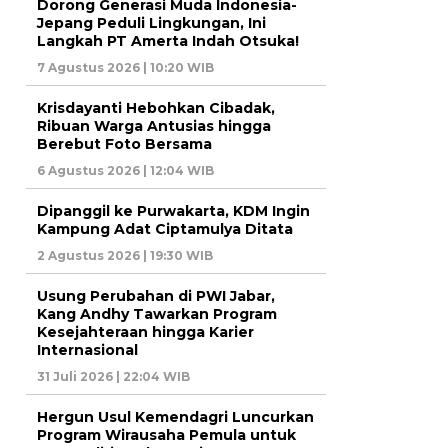
Dorong Generasi Muda Indonesia-
Jepang Peduli Lingkungan, Ini
Langkah PT Amerta Indah Otsuka!
7 Agustus 2026 | 10:20 WIB
Krisdayanti Hebohkan Cibadak,
Ribuan Warga Antusias hingga
Berebut Foto Bersama
6 Agustus 2026 | 12:04 WIB
Dipanggil ke Purwakarta, KDM Ingin
Kampung Adat Ciptamulya Ditata
2 Agustus 2026 | 19:30 WIB
Usung Perubahan di PWI Jabar,
Kang Andhy Tawarkan Program
Kesejahteraan hingga Karier
Internasional
31 Juli 2026 | 22:04 WIB
Hergun Usul Kemendagri Luncurkan
Program Wirausaha Pemula untuk