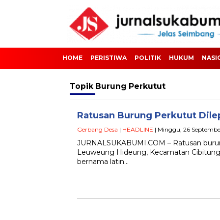
HOME
PERISTIWA
POLITIK
HUKUM
NASI
Topik
Burung Perkutut
Ratusan Burung Perkutut Dile
Gerbang Desa
|
HEADLINE
| Minggu, 26 September
JURNALSUKABUMI.COM – Ratusan burung P
Leuweung Hideung, Kecamatan Cibitung 
bernama latin…