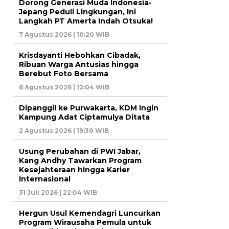
Dorong Generasi Muda Indonesia-
Jepang Peduli Lingkungan, Ini
Langkah PT Amerta Indah Otsuka!
7 Agustus 2026 | 10:20 WIB
Krisdayanti Hebohkan Cibadak,
Ribuan Warga Antusias hingga
Berebut Foto Bersama
6 Agustus 2026 | 12:04 WIB
Dipanggil ke Purwakarta, KDM Ingin
Kampung Adat Ciptamulya Ditata
2 Agustus 2026 | 19:30 WIB
Usung Perubahan di PWI Jabar,
Kang Andhy Tawarkan Program
Kesejahteraan hingga Karier
Internasional
31 Juli 2026 | 22:04 WIB
Hergun Usul Kemendagri Luncurkan
Program Wirausaha Pemula untuk