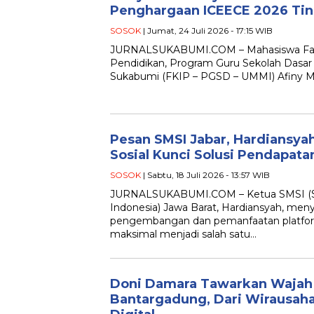
Penghargaan ICEECE 2026 Ting
SOSOK
| Jumat, 24 Juli 2026 - 17:15 WIB
JURNALSUKABUMI.COM – Mahasiswa Faku
Pendidikan, Program Guru Sekolah Dasa
Sukabumi (FKIP – PGSD – UMMI) Afiny Mau
Pesan SMSI Jabar, Hardiansyah
Sosial Kunci Solusi Pendapata
SOSOK
| Sabtu, 18 Juli 2026 - 13:57 WIB
JURNALSUKABUMI.COM – Ketua SMSI (Se
Indonesia) Jawa Barat, Hardiansyah, me
pengembangan dan pemanfaatan platform
maksimal menjadi salah satu…
Doni Damara Tawarkan Wajah
Bantargadung, Dari Wirausaha