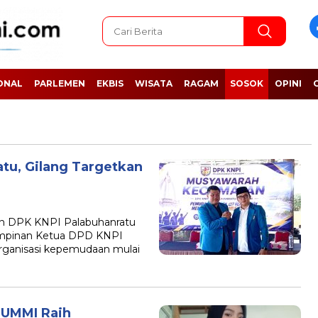
ONAL
PARLEMEN
EKBIS
WISATA
RAGAM
SOSOK
OPINI
atu, Gilang Targetkan
 DPK KNPI Palabuhanratu
impinan Ketua DPD KNPI
rganisasi kepemudaan mulai
 UMMI Raih