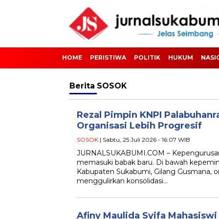
HOME
PERISTIWA
POLITIK
HUKUM
NASI
Berita
SOSOK
Rezal Pimpin KNPI Palabuhanr
Organisasi Lebih Progresif
SOSOK
| Sabtu, 25 Juli 2026 - 16:07 WIB
JURNALSUKABUMI.COM – Kepengurusan
memasuki babak baru. Di bawah kepem
Kabupaten Sukabumi, Gilang Gusmana, o
menggulirkan konsolidasi…
Afiny Maulida Syifa Mahasiswi