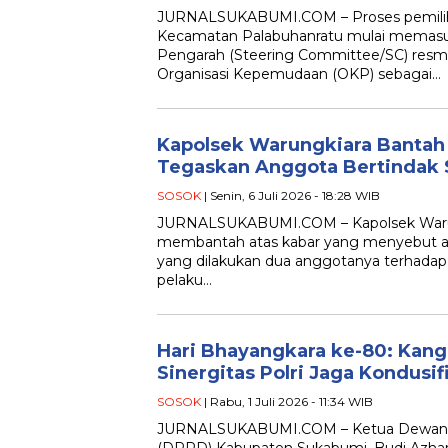
JURNALSUKABUMI.COM – Proses pemili
Kecamatan Palabuhanratu mulai memasuki
Pengarah (Steering Committee/SC) resmi
Organisasi Kepemudaan (OKP) sebagai…
Kapolsek Warungkiara Bantah 
Tegaskan Anggota Bertindak 
SOSOK
| Senin, 6 Juli 2026 - 18:28 WIB
JURNALSUKABUMI.COM – Kapolsek Warungk
membantah atas kabar yang menyebut ad
yang dilakukan dua anggotanya terhadap
pelaku…
Hari Bhayangkara ke-80: Kang
Sinergitas Polri Jaga Kondusif
SOSOK
| Rabu, 1 Juli 2026 - 11:34 WIB
JURNALSUKABUMI.COM – Ketua Dewan P