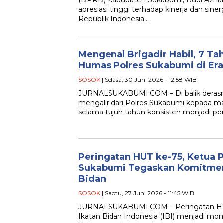
(DPRD) Kabupaten Sukabumi, Budi Azha
apresiasi tinggi terhadap kinerja dan sinerg
Republik Indonesia…
Mengenal Brigadir Habil, 7 Ta
Humas Polres Sukabumi di Era 
SOSOK
| Selasa, 30 Juni 2026 - 12:58 WIB
JURNALSUKABUMI.COM – Di balik derasny
mengalir dari Polres Sukabumi kepada ma
selama tujuh tahun konsisten menjadi p
Peringatan HUT ke-75, Ketua 
Sukabumi Tegaskan Komitmen
Bidan
SOSOK
| Sabtu, 27 Juni 2026 - 11:45 WIB
JURNALSUKABUMI.COM – Peringatan Hari
Ikatan Bidan Indonesia (IBI) menjadi m