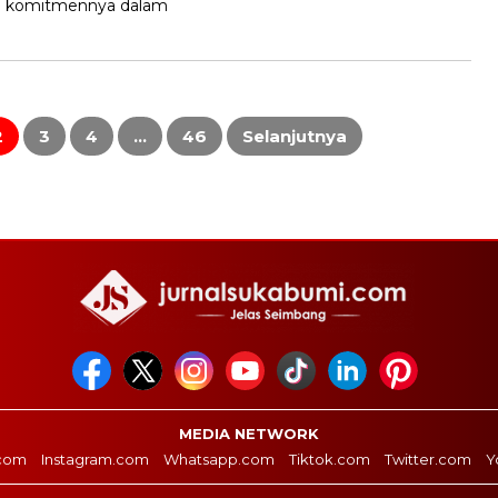
n komitmennya dalam
2
3
4
…
46
Selanjutnya
MEDIA NETWORK
com
Instagram.com
Whatsapp.com
Tiktok.com
Twitter.com
Y