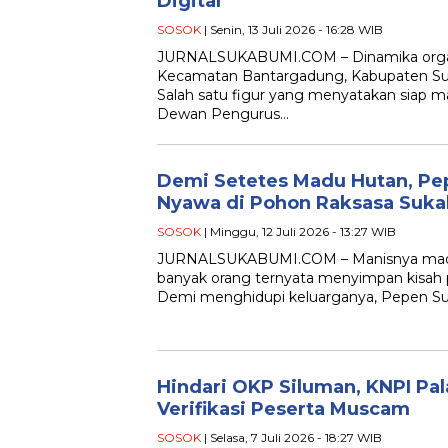
Digital
SOSOK
| Senin, 13 Juli 2026 - 16:28 WIB
JURNALSUKABUMI.COM – Dinamika organ
Kecamatan Bantargadung, Kabupaten Su
Salah satu figur yang menyatakan siap m
Dewan Pengurus…
Demi Setetes Madu Hutan, Pe
Nyawa di Pohon Raksasa Suk
SOSOK
| Minggu, 12 Juli 2026 - 13:27 WIB
JURNALSUKABUMI.COM – Manisnya madu h
banyak orang ternyata menyimpan kisah p
Demi menghidupi keluarganya, Pepen Su
Hindari OKP Siluman, KNPI Pa
Verifikasi Peserta Muscam
SOSOK
| Selasa, 7 Juli 2026 - 18:27 WIB