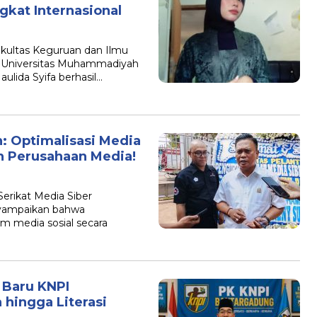
kat Internasional
ltas Keguruan dan Ilmu
r Universitas Muhammadiyah
lida Syifa berhasil…
: Optimalisasi Media
n Perusahaan Media! ‎
rikat Media Siber
nyampaikan bahwa
 media sosial secara
 Baru KNPI
 hingga Literasi