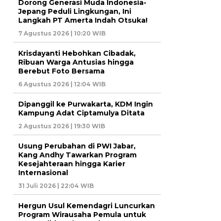
Dorong Generasi Muda Indonesia-
Jepang Peduli Lingkungan, Ini
Langkah PT Amerta Indah Otsuka!
7 Agustus 2026 | 10:20 WIB
Krisdayanti Hebohkan Cibadak,
Ribuan Warga Antusias hingga
Berebut Foto Bersama
6 Agustus 2026 | 12:04 WIB
Dipanggil ke Purwakarta, KDM Ingin
Kampung Adat Ciptamulya Ditata
2 Agustus 2026 | 19:30 WIB
Usung Perubahan di PWI Jabar,
Kang Andhy Tawarkan Program
Kesejahteraan hingga Karier
Internasional
31 Juli 2026 | 22:04 WIB
Hergun Usul Kemendagri Luncurkan
Program Wirausaha Pemula untuk