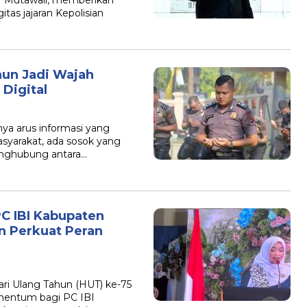
r Mutawali, memberikan
itas jajaran Kepolisian
hun Jadi Wajah
Digital
a arus informasi yang
syarakat, ada sosok yang
enghubung antara…
PC IBI Kabupaten
 Perkuat Peran
 Ulang Tahun (HUT) ke-75
omentum bagi PC IBI