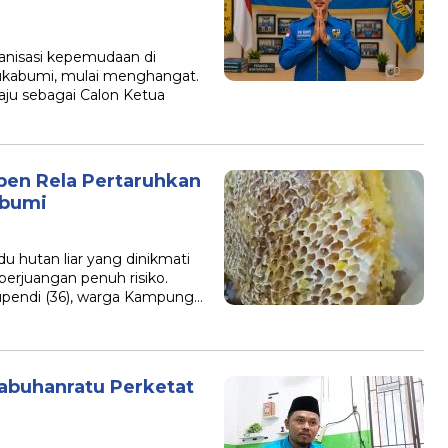
isasi kepemudaan di
kabumi, mulai menghangat.
aju sebagai Calon Ketua
pen Rela Pertaruhkan
abumi
utan liar yang dinikmati
erjuangan penuh risiko.
pendi (36), warga Kampung…
labuhanratu Perketat