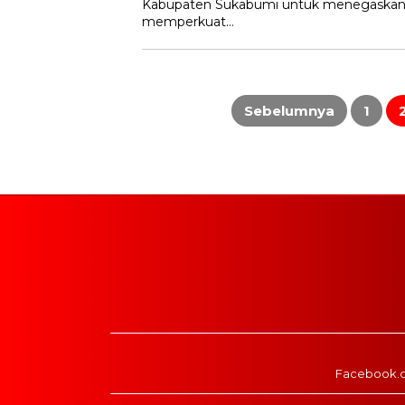
Kabupaten Sukabumi untuk menegaska
memperkuat…
Paginasi
pos
Sebelumnya
1
Facebook.