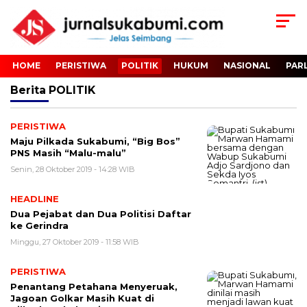
HOME
PERISTIWA
POLITIK
HUKUM
NASIONAL
PAR
Berita
POLITIK
PERISTIWA
Maju Pilkada Sukabumi, “Big Bos”
PNS Masih “Malu-malu”
Senin, 28 Oktober 2019 - 14:28 WIB
HEADLINE
Dua Pejabat dan Dua Politisi Daftar
ke Gerindra
Minggu, 27 Oktober 2019 - 11:58 WIB
PERISTIWA
Penantang Petahana Menyeruak,
Jagoan Golkar Masih Kuat di