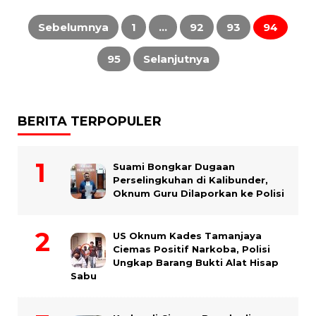
Paginasi
pos
Sebelumnya
1
…
92
93
94
95
Selanjutnya
BERITA TERPOPULER
Suami Bongkar Dugaan
Perselingkuhan di Kalibunder,
Oknum Guru Dilaporkan ke Polisi
US Oknum Kades Tamanjaya
Ciemas Positif Narkoba, Polisi
Ungkap Barang Bukti Alat Hisap
Sabu