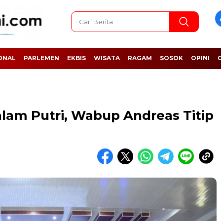
ONAL
PARLEMEN
EKBIS
WISATA
RAGAM
SOSOK
OPINI
alam Putri, Wabup Andreas Titip