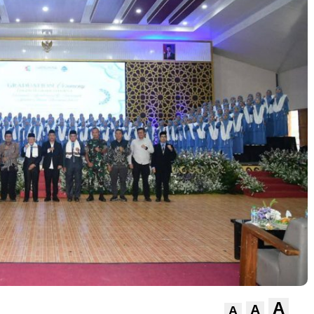
A
A
A