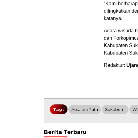
“Kami berharap 
ditingkatkan d
katanya.
Acara wisuda b
dan Forkopimc
Kabupaten Suk
Kabupaten Suka
Redaktur:
Ujan
Tag :
Assalam Putri
Sukabumi
Wa
Berita Terbaru