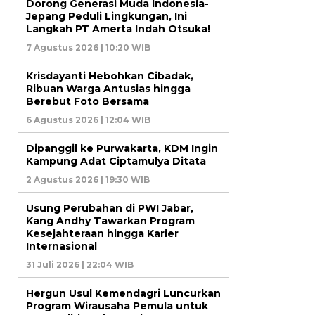
Dorong Generasi Muda Indonesia-
Jepang Peduli Lingkungan, Ini
Langkah PT Amerta Indah Otsuka!
7 Agustus 2026 | 10:20 WIB
Krisdayanti Hebohkan Cibadak,
Ribuan Warga Antusias hingga
Berebut Foto Bersama
6 Agustus 2026 | 12:04 WIB
Dipanggil ke Purwakarta, KDM Ingin
Kampung Adat Ciptamulya Ditata
2 Agustus 2026 | 19:30 WIB
Usung Perubahan di PWI Jabar,
Kang Andhy Tawarkan Program
Kesejahteraan hingga Karier
Internasional
31 Juli 2026 | 22:04 WIB
Hergun Usul Kemendagri Luncurkan
Program Wirausaha Pemula untuk