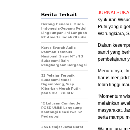
JURNALSUKA
Berita Terkait
syukuran Wisud
Dorong Generasi Muda
Putri yang dig
Indonesia-Jepang Peduli
Lingkungan, Ini Langkah
Warungkiara, Sa
PT Amerta Indah Otsuka!
Dalam kesempa
Karya Syarah Aulia
santri yang ber
Rahmah Tembus
Nasional, Siswi MTsN 3
pembelajaran y
Sukabumi Raih
Penghargaan Bergengsi
Menurutnya, il
32 Pelajar Terbaik
harus menjadi 
Sukabumi Mulai
Digembleng, Siap
lebih tinggi ma
Kibarkan Merah Putih
pada HUT ke-81 RI
“Momentum wisud
melainkan awal 
12 Lulusan Cumlaude
PGSD UMMI Langsung
masyarakat. Ja
Kantongi Beasiswa S2
Pedagogi
serta mampu me
244 Pelajar Jawa Barat
Wabup juga mem