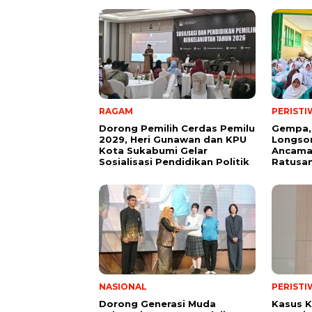
RAGAM
PERISTI
Dorong Pemilih Cerdas Pemilu
Gempa,
2029, Heri Gunawan dan KPU
Longsor
Kota Sukabumi Gelar
Ancama
Sosialisasi Pendidikan Politik
Ratusan
NASIONAL
PERISTI
Dorong Generasi Muda
Kasus K