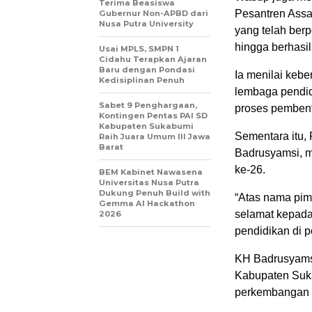
Terima Beasiswa
Pesantren Assal
Gubernur Non-APBD dari
Nusa Putra University
yang telah ber
hingga berhasi
Usai MPLS, SMPN 1
Cidahu Terapkan Ajaran
Baru dengan Pondasi
Ia menilai kebe
Kedisiplinan Penuh
lembaga pendid
Sabet 9 Penghargaan,
proses pembent
Kontingen Pentas PAI SD
Kabupaten Sukabumi
Sementara itu,
Raih Juara Umum III Jawa
Barat
Badrusyamsi, m
ke-26.
BEM Kabinet Nawasena
Universitas Nusa Putra
Dukung Penuh Build with
“Atas nama pim
Gemma AI Hackathon
selamat kepada 
2026
pendidikan di p
KH Badrusyams
Kabupaten Suka
perkembangan p