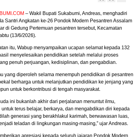
BUMI.COM
– Wakil Bupati Sukabumi, Andreas, menghadiri
a Santri Angkatan ke-26 Pondok Modern Pesantren Assalam
elar di Gedung Pertemuan pesantren tersebut, Kecamatan
btu (13/6/2026).
tan itu, Wabup menyampaikan ucapan selamat kepada 132
hasil menyelesaikan pendidikan setelah melalui proses
ang penuh perjuangan, kedisiplinan, dan pengabdian.
mu yang diperoleh selama menempuh pendidikan di pesantren
bekal berharga untuk melanjutkan pendidikan ke jenjang yang
upun untuk berkontribusi di tengah masyarakat.
a ini bukanlah akhir dari perjalanan menuntut ilmu,
untuk terus belajar, berkarya, dan mengabdikan diri kepada
dilah generasi yang berakhlakul karimah, berwawasan luas,
njadi teladan di lingkungan masing-masing,” ujar Andreas.
berikan apresiasi kepada seluruh jajaran Pondok Modern