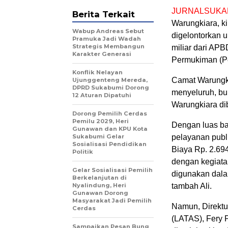
JURNALSUKA
Berita Terkait
Warungkiara, k
Wabup Andreas Sebut
digelontorkan 
Pramuka Jadi Wadah
Strategis Membangun
miliar dari AP
Karakter Generasi ‎
Permukiman (Pe
Konflik Nelayan
Camat Warungki
Ujunggenteng Mereda,
DPRD Sukabumi Dorong
menyeluruh, bu
12 Aturan Dipatuhi
Warungkiara dib
Dorong Pemilih Cerdas
Pemilu 2029, Heri
Dengan luas ba
Gunawan dan KPU Kota
Sukabumi Gelar
pelayanan publ
Sosialisasi Pendidikan
Biaya Rp. 2.69
Politik
dengan kegiata
Gelar Sosialisasi Pemilih
digunakan dala
Berkelanjutan di
Nyalindung, Heri
tambah Ali.
Gunawan Dorong
Masyarakat Jadi Pemilih
Namun, Direktu
Cerdas
(LATAS), Fery 
Sampaikan Pesan Bung