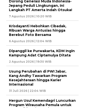
Dorong Generasi Muda Indonesia-
Jepang Peduli Lingkungan, Ini
Langkah PT Amerta Indah Otsuka!
7 Agustus 2026 | 10:20 WIB
Krisdayanti Hebohkan Cibadak,
Ribuan Warga Antusias hingga
Berebut Foto Bersama
6 Agustus 2026 | 12:04 WIB
Dipanggil ke Purwakarta, KDM Ingin
Kampung Adat Ciptamulya Ditata
2 Agustus 2026 | 19:30 WIB
Usung Perubahan di PWI Jabar,
Kang Andhy Tawarkan Program
Kesejahteraan hingga Karier
Internasional
31 Juli 2026 | 22:04 WIB
Hergun Usul Kemendagri Luncurkan
Program Wirausaha Pemula untuk