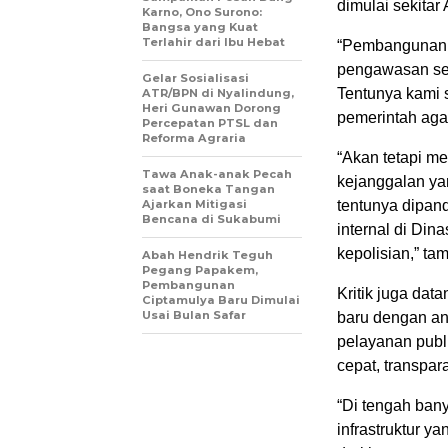
dimulai sekitar 
Karno, Ono Surono:
Bangsa yang Kuat
Terlahir dari Ibu Hebat
“Pembangunan 
pengawasan sec
Gelar Sosialisasi
Tentunya kami 
ATR/BPN di Nyalindung,
Heri Gunawan Dorong
pemerintah agar
Percepatan PTSL dan
Reforma Agraria
“Akan tetapi me
Tawa Anak-anak Pecah
kejanggalan yan
saat Boneka Tangan
Ajarkan Mitigasi
tentunya dipan
Bencana di Sukabumi
internal di Di
kepolisian,” ta
Abah Hendrik Teguh
Pegang Papakem,
Pembangunan
Kritik juga da
Ciptamulya Baru Dimulai
Usai Bulan Safar
baru dengan an
pelayanan publ
cepat, transpa
“Di tengah ban
infrastruktur y