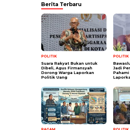
Berita Terbaru
POLITIK
POLITIK
Suara Rakyat Bukan untuk
Bawasl
Dibeli, Agus Firmansyah
Jadi Pe
Dorong Warga Laporkan
Pahami 
Politik Uang
Lapork
RAGAM
POLITIK