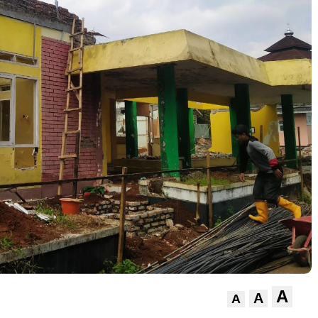
A
A
A