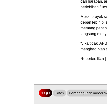
dari harapan, a
berlebihan,” u
Meski proyek s
depan lebih bi
memang penting
langsung meny
“Jika tidak, A
menghadirkan s
Reporter:
Ifan
|
Tag :
Latas
Pembangunan Kantor W