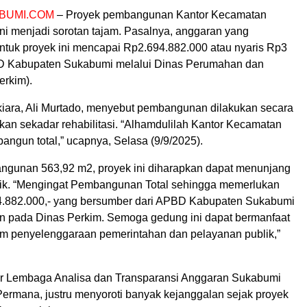
BUMI.COM
– Proyek pembangunan Kantor Kecamatan
ini menjadi sorotan tajam. Pasalnya, anggaran yang
untuk proyek ini mencapai Rp2.694.882.000 atau nyaris Rp3
BD Kabupaten Sukabumi melalui Dinas Perumahan dan
rkim).
ara, Ali Murtado, menyebut pembangunan dilakukan secara
kan sekadar rehabilitasi. “Alhamdulilah Kantor Kecamatan
angun total,” ucapnya, Selasa (9/9/2025).
ngunan 563,92 m2, proyek ini diharapkan dapat menunjang
ik. “Mengingat Pembangunan Total sehingga memerlukan
4.882.000,- yang bersumber dari APBD Kabupaten Sukabumi
n pada Dinas Perkim. Semoga gedung ini dapat bermanfaat
m penyelenggaraan pemerintahan dan pelayanan publik,”
r Lembaga Analisa dan Transparansi Anggaran Sukabumi
Permana, justru menyoroti banyak kejanggalan sejak proyek