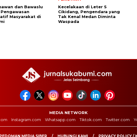
nawan dan Bawaslu
Kecelakaan di Leter S
 Pengawasan
Cikidang, Pengendara yang
patif Masyarakat di
Tak Kenal Medan Diminta
mi
Waspada
MEDIA NETWORK
com
Instagram.com
Whatsapp.com
Tiktok.com
Twitter.com
Y
PEDOMAN MEDIA SIBER
HUBUNGI KAMI
PRIVACY POLICY / 