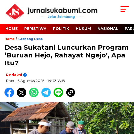
HOME
PERISTIWA
POLITIK
HUKUM
NASIONAL
PAR
/
Home
Gerbang Desa
Desa Sukatani Luncurkan Program
‘Buruan Hejo, Rahayat Ngejo’, Apa
Itu?
Redaksi
Rabu, 6 Agustus 2025
- 14:43 WIB