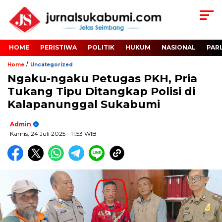
HOME
PERISTIWA
POLITIK
HUKUM
NASIONAL
PAR
/
Home
Uncategorized
Ngaku-ngaku Petugas PKH, Pria
Tukang Tipu Ditangkap Polisi di
Kalapanunggal Sukabumi
Admin
Kamis, 24 Juli 2025
- 11:53 WIB