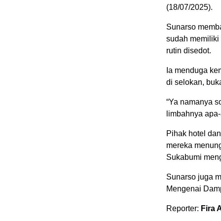
(18/07/2025).
Sunarso memban
sudah memiliki
rutin disedot.
Ia menduga kem
di selokan, buk
“Ya namanya so
limbahnya apa-a
Pihak hotel da
mereka menungg
Sukabumi meng
Sunarso juga m
Mengenai Damp
Reporter:
Fira 