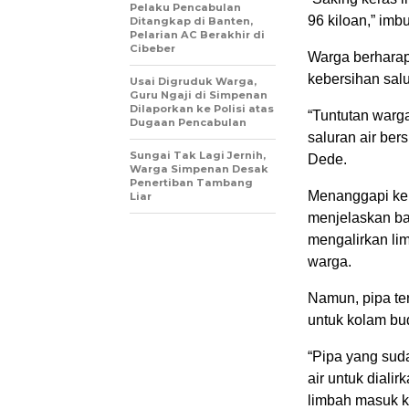
Pelaku Pencabulan
96 kiloan,” imb
Ditangkap di Banten,
Pelarian AC Berakhir di
Cibeber
Warga berharap
kebersihan salu
Usai Digruduk Warga,
Guru Ngaji di Simpenan
Dilaporkan ke Polisi atas
“Tuntutan warg
Dugaan Pencabulan
saluran air ber
Sungai Tak Lagi Jernih,
Dede.
Warga Simpenan Desak
Penertiban Tambang
Menanggapi kel
Liar
menjelaskan b
mengalirkan lim
warga.
Namun, pipa te
untuk kolam bu
“Pipa yang sud
air untuk diali
limbah masuk k