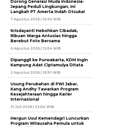
Dorong Generasi Muda Indonesia-
Jepang Peduli Lingkungan, Ini
Langkah PT Amerta Indah Otsuka!
7 Agustus 2026 | 10:20 WIB
Krisdayanti Hebohkan Cibadak,
Ribuan Warga Antusias hingga
Berebut Foto Bersama
6 Agustus 2026 | 12:04 WIB
Dipanggil ke Purwakarta, KDM Ingin
Kampung Adat Ciptamulya Ditata
2 Agustus 2026 | 19:30 WIB
Usung Perubahan di PWI Jabar,
Kang Andhy Tawarkan Program
Kesejahteraan hingga Karier
Internasional
31 Juli 2026 | 22:04 WIB
Hergun Usul Kemendagri Luncurkan
Program Wirausaha Pemula untuk