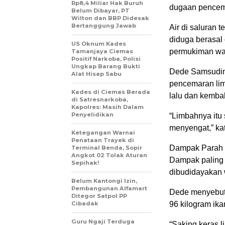
Rp8,4 Miliar Hak Buruh
dugaan pencema
Belum Dibayar, PT
Wilton dan BBP Didesak
Bertanggung Jawab
Air di saluran 
diduga berasal 
US Oknum Kades
permukiman wa
Tamanjaya Ciemas
Positif Narkoba, Polisi
Ungkap Barang Bukti
Dede Samsudin
Alat Hisap Sabu
pencemaran lim
Kades di Ciemas Berada
lalu dan kembal
di Satresnarkoba,
Kapolres: Masih Dalam
Penyelidikan
“Limbahnya itu 
menyengat,” ka
Ketegangan Warnai
Penataan Trayek di
Dampak Parah 
Terminal Benda, Sopir
Angkot 02 Tolak Aturan
Dampak paling s
Sepihak!
dibudidayakan 
Belum Kantongi Izin,
Pembangunan Alfamart
Dede menyebutk
Ditegor Satpol PP
Cibadak
96 kilogram ika
Guru Ngaji Terduga
“Saking keras l