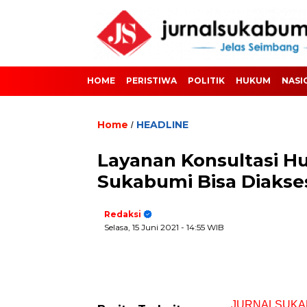
HOME
PERISTIWA
POLITIK
HUKUM
NASI
Home
HEADLINE
/
Layanan Konsultasi H
Sukabumi Bisa Diakses
Redaksi
Selasa, 15 Juni 2021
- 14:55 WIB
JURNALSUKA