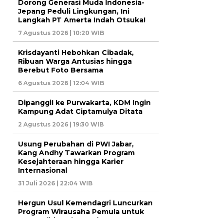
Dorong Generasi Muda Indonesia-
Jepang Peduli Lingkungan, Ini
Langkah PT Amerta Indah Otsuka!
7 Agustus 2026 | 10:20 WIB
Krisdayanti Hebohkan Cibadak,
Ribuan Warga Antusias hingga
Berebut Foto Bersama
6 Agustus 2026 | 12:04 WIB
Dipanggil ke Purwakarta, KDM Ingin
Kampung Adat Ciptamulya Ditata
2 Agustus 2026 | 19:30 WIB
Usung Perubahan di PWI Jabar,
Kang Andhy Tawarkan Program
Kesejahteraan hingga Karier
Internasional
31 Juli 2026 | 22:04 WIB
Hergun Usul Kemendagri Luncurkan
Program Wirausaha Pemula untuk