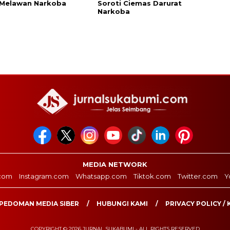
 Melawan Narkoba
Soroti Ciemas Darurat
Narkoba
MEDIA NETWORK
com
Instagram.com
Whatsapp.com
Tiktok.com
Twitter.com
Y
PEDOMAN MEDIA SIBER
HUBUNGI KAMI
PRIVACY POLICY / 
COPYRIGHT © 2026 JURNAL SUKABUMI - ALL RIGHTS RESERVED