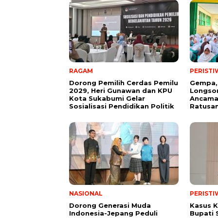
RAGAM
PERISTI
Dorong Pemilih Cerdas Pemilu
Gempa,
2029, Heri Gunawan dan KPU
Longsor
Kota Sukabumi Gelar
Ancama
Sosialisasi Pendidikan Politik
Ratusan
NASIONAL
PERISTI
Dorong Generasi Muda
Kasus K
Indonesia-Jepang Peduli
Bupati 