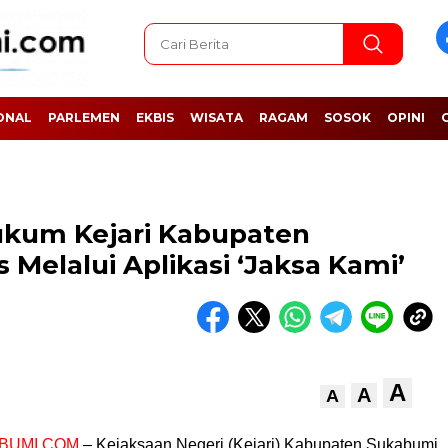
ONAL
PARLEMEN
EKBIS
WISATA
RAGAM
SOSOK
OPINI
ukum Kejari Kabupaten
 Melalui Aplikasi ‘Jaksa Kami’
A
A
A
BUMI.COM
– Kejaksaan Negeri (Kejari) Kabupaten Sukabumi