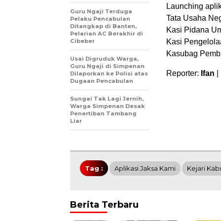
Launching aplik
Guru Ngaji Terduga
Tata Usaha Neg
Pelaku Pencabulan
Ditangkap di Banten,
Kasi Pidana Um
Pelarian AC Berakhir di
Cibeber
Kasi Pengelol
Kasubag Pembina
Usai Digruduk Warga,
Guru Ngaji di Simpenan
Reporter:
Ifan
|
Dilaporkan ke Polisi atas
Dugaan Pencabulan
Sungai Tak Lagi Jernih,
Warga Simpenan Desak
Penertiban Tambang
Liar
Tag :
Aplikasi Jaksa Kami
Kejari Ka
Berita Terbaru