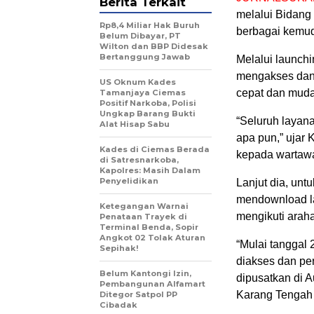
Berita Terkait
melalui Bidang
Rp8,4 Miliar Hak Buruh
berbagai kemud
Belum Dibayar, PT
Wilton dan BBP Didesak
Bertanggung Jawab
Melalui launchi
mengakses dan
US Oknum Kades
cepat dan muda
Tamanjaya Ciemas
Positif Narkoba, Polisi
Ungkap Barang Bukti
“Seluruh layana
Alat Hisap Sabu
apa pun,” ujar
Kades di Ciemas Berada
kepada wartawa
di Satresnarkoba,
Kapolres: Masih Dalam
Penyelidikan
Lanjut dia, unt
mendownload lan
Ketegangan Warnai
mengikuti arah
Penataan Trayek di
Terminal Benda, Sopir
Angkot 02 Tolak Aturan
“Mulai tanggal 
Sepihak!
diakses dan per
Belum Kantongi Izin,
dipusatkan di 
Pembangunan Alfamart
Karang Tengah 
Ditegor Satpol PP
Cibadak