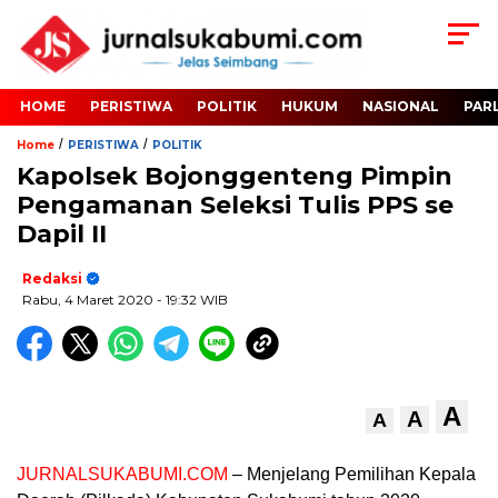
HOME
PERISTIWA
POLITIK
HUKUM
NASIONAL
PAR
/
/
Home
PERISTIWA
POLITIK
Kapolsek Bojonggenteng Pimpin
Pengamanan Seleksi Tulis PPS se
Dapil II
Redaksi
Rabu, 4 Maret 2020
- 19:32 WIB
A
A
A
JURNALSUKABUMI.COM
– Menjelang Pemilihan Kepala