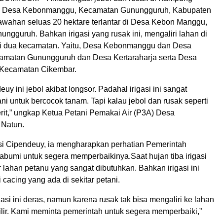
7, Desa Kebonmanggu, Kecamatan Gunungguruh, Kabupaten
wahan seluas 20 hektare terlantar di Desa Kebon Manggu,
gguruh. Bahkan irigasi yang rusak ini, mengaliri lahan di
i dua kecamatan. Yaitu, Desa Kebonmanggu dan Desa
amatan Gunungguruh dan Desa Kertaraharja serta Desa
 Kecamatan Cikembar.
euy ini jebol akibat longsor. Padahal irigasi ini sangat
ni untuk bercocok tanam. Tapi kalau jebol dan rusak seperti
erit,” ungkap Ketua Petani Pemakai Air (P3A) Desa
Natun.
si Cipendeuy, ia mengharapkan perhatian Pemerintah
bumi untuk segera memperbaikinya.Saat hujan tiba irigasi
air lahan petanu yang sangat dibutuhkan. Bahkan irigasi ini
i cacing yang ada di sekitar petani.
rigasi ini deras, namun karena rusak tak bisa mengaliri ke lahan
ilir. Kami meminta pemerintah untuk segera memperbaiki,”