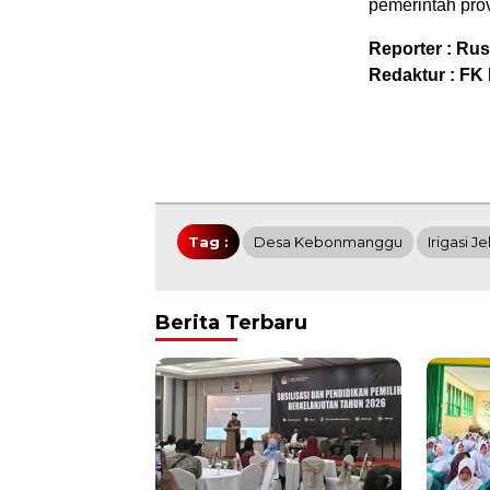
pemerintah prov
Reporter : Rus
Redaktur : FK
Tag :
Desa Kebonmanggu
Irigasi J
Berita Terbaru