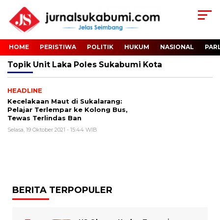
HOME
PERISTIWA
POLITIK
HUKUM
NASIONAL
PAR
Topik
Unit Laka Poles Sukabumi Kota
HEADLINE
Kecelakaan Maut di Sukalarang:
Pelajar Terlempar ke Kolong Bus,
Tewas Terlindas Ban
Selasa, 19 Oktober 2021 - 15:44 WIB
BERITA TERPOPULER