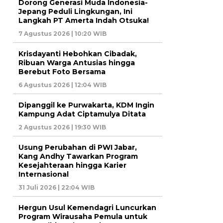
Dorong Generasi Muda Indonesia-
Jepang Peduli Lingkungan, Ini
Langkah PT Amerta Indah Otsuka!
7 Agustus 2026 | 10:20 WIB
Krisdayanti Hebohkan Cibadak,
Ribuan Warga Antusias hingga
Berebut Foto Bersama
6 Agustus 2026 | 12:04 WIB
Dipanggil ke Purwakarta, KDM Ingin
Kampung Adat Ciptamulya Ditata
2 Agustus 2026 | 19:30 WIB
Usung Perubahan di PWI Jabar,
Kang Andhy Tawarkan Program
Kesejahteraan hingga Karier
Internasional
31 Juli 2026 | 22:04 WIB
Hergun Usul Kemendagri Luncurkan
Program Wirausaha Pemula untuk