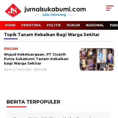
HOME
PERISTIWA
POLITIK
HUKUM
NASIONAL
PAR
Topik
Tanam Kebaikan Bagi Warga Sekitar
RAGAM
Wujud Kekeluargaan, PT Cicatih
Putra Sukabumi Tanam Kebaikan
bagi Warga Sekitar
Senin, 27 April 2026 - 18:10 WIB
BERITA TERPOPULER