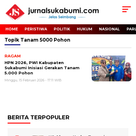
HOME
PERISTIWA
POLITIK
HUKUM
NASIONAL
PAR
Topik
Tanam 5000 Pohon
RAGAM
HPN 2026, PWI Kabupaten
Sukabumi Inisiasi Gerakan Tanam
5.000 Pohon
Minggu, 15 Februari 2026 - 17:11 WIB
BERITA TERPOPULER