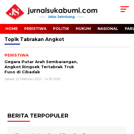
HOME
PERISTIWA
POLITIK
HUKUM
NASIONAL
PAR
Topik
Tabrakan Angkot
PERISTIWA
Gegara Putar Arah Sembarangan,
Angkot Ringsek Tertabrak Truk
Fuso di Cibadak
Selasa, 22 Februari 2022 - 14:50 WIB
BERITA TERPOPULER