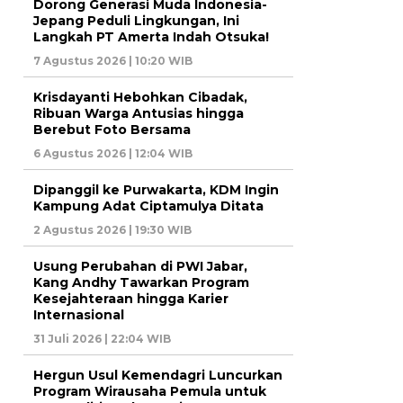
Dorong Generasi Muda Indonesia-
Jepang Peduli Lingkungan, Ini
Langkah PT Amerta Indah Otsuka!
7 Agustus 2026 | 10:20 WIB
Krisdayanti Hebohkan Cibadak,
Ribuan Warga Antusias hingga
Berebut Foto Bersama
6 Agustus 2026 | 12:04 WIB
Dipanggil ke Purwakarta, KDM Ingin
Kampung Adat Ciptamulya Ditata
2 Agustus 2026 | 19:30 WIB
Usung Perubahan di PWI Jabar,
Kang Andhy Tawarkan Program
Kesejahteraan hingga Karier
Internasional
31 Juli 2026 | 22:04 WIB
Hergun Usul Kemendagri Luncurkan
Program Wirausaha Pemula untuk