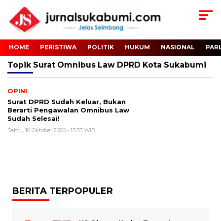
HOME
PERISTIWA
POLITIK
HUKUM
NASIONAL
PAR
Topik
Surat Omnibus Law DPRD Kota Sukabumi
OPINI
Surat DPRD Sudah Keluar, Bukan
Berarti Pengawalan Omnibus Law
Sudah Selesai!
Sabtu, 10 Oktober 2020 - 15:33 WIB
BERITA TERPOPULER