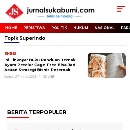
HOME
PERISTIWA
POLITIK
HUKUM
NASIONAL
PAR
Topik
SuperIndo
EKBIS
Ini Linknya! Buku Panduan Ternak
Ayam Petelur Cage-Free Bisa Jadi
Acuan Strategi Bisnis Peternak
Jumat, 27 Maret 2026 - 14:36 WIB
BERITA TERPOPULER