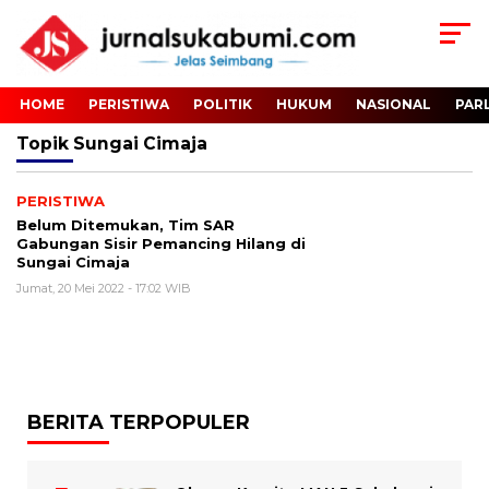
HOME
PERISTIWA
POLITIK
HUKUM
NASIONAL
PAR
Topik
Sungai Cimaja
PERISTIWA
Belum Ditemukan, Tim SAR
Gabungan Sisir Pemancing Hilang di
Sungai Cimaja
Jumat, 20 Mei 2022 - 17:02 WIB
BERITA TERPOPULER