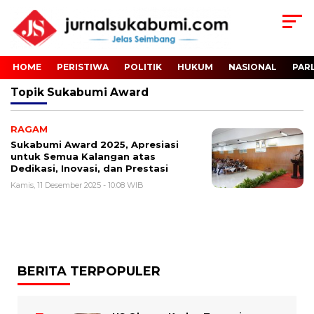
HOME
PERISTIWA
POLITIK
HUKUM
NASIONAL
PAR
Topik
Sukabumi Award
RAGAM
Sukabumi Award 2025, Apresiasi
untuk Semua Kalangan atas
Dedikasi, Inovasi, dan Prestasi
Kamis, 11 Desember 2025 - 10:08 WIB
BERITA TERPOPULER