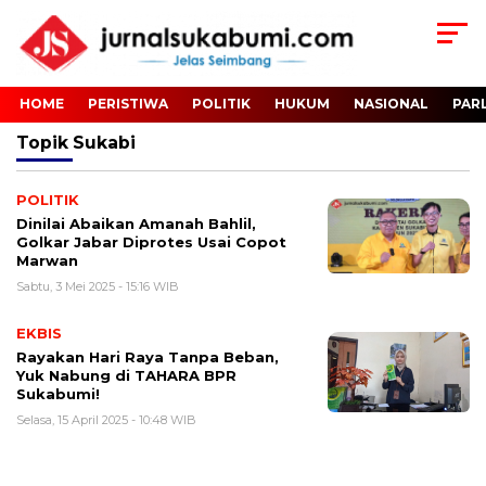
HOME
PERISTIWA
POLITIK
HUKUM
NASIONAL
PAR
Topik
Sukabi
POLITIK
Dinilai Abaikan Amanah Bahlil,
Golkar Jabar Diprotes Usai Copot
Marwan
Sabtu, 3 Mei 2025 - 15:16 WIB
EKBIS
Rayakan Hari Raya Tanpa Beban,
Yuk Nabung di TAHARA BPR
Sukabumi!
Selasa, 15 April 2025 - 10:48 WIB