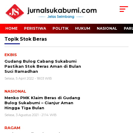
HOME
PERISTIWA
POLITIK
HUKUM
NASIONAL
PAR
Topik
Stok Beras
EKBIS
Gudang Bulog Cabang Sukabumi
Pastikan Stok Beras Aman di Bulan
Suci Ramadhan
Selasa, 5 April 2022 - 18:03 WIB
NASIONAL
Menko PMK Klaim Beras di Gudang
Bulog Sukabumi – Cianjur Aman
Hingga Tiga Bulan
Selasa, 3 Agustus 2021 - 21:14 WIB
RAGAM