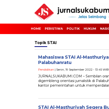
HOME
PERISTIWA
POLITIK
HUKUM
NASI
Topik
STAI
Mahasiswa STAI Al-Masthuriyah
Palabuhanratu
Pendidikan
| Senin, 19 September 2022 - 13:45 WIB
JURNALSUKABUMI.COM – Sembilan orang 
digembleng orientasi jurnalistik di Palab
kantor pemerintahan untuk memperdal
STAI Al-Masthuriyah Segera B