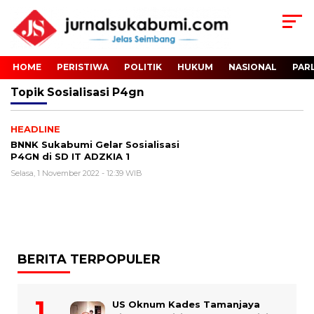
HOME
PERISTIWA
POLITIK
HUKUM
NASIONAL
PAR
Topik
Sosialisasi P4gn
HEADLINE
BNNK Sukabumi Gelar Sosialisasi
P4GN di SD IT ADZKIA 1
Selasa, 1 November 2022 - 12:39 WIB
BERITA TERPOPULER
US Oknum Kades Tamanjaya