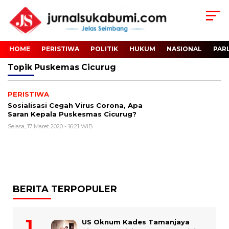
HOME
PERISTIWA
POLITIK
HUKUM
NASIONAL
PAR
Topik
Puskemas Cicurug
PERISTIWA
Sosialisasi Cegah Virus Corona, Apa
Saran Kepala Puskesmas Cicurug?
Selasa, 17 Maret 2020 - 16:21 WIB
BERITA TERPOPULER
US Oknum Kades Tamanjaya