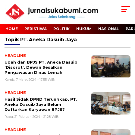
HOME
PERISTIWA
POLITIK
HUKUM
NASIONAL
PAR
Topik
PT. Aneka Dasuib Jaya
HEADLINE
Upah dan BPJS PT. Aneka Dasuib
‘Disorot’, Dewan Sesalkan
Pengawasan Dinas Lemah
Kamis, 7 Maret 2024 - 17:55 WIB
HEADLINE
Hasil Sidak DPRD Terungkap, PT.
Aneka Dasuib Jaya Belum
Daftarkan Karyawan BPJS?
Rabu, 21 Februari 2024 - 21:28 WIB
HEADLINE