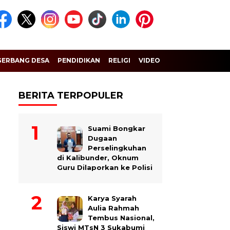
GERBANG DESA
PENDIDIKAN
RELIGI
VIDEO
BERITA TERPOPULER
Suami Bongkar
Dugaan
Perselingkuhan
di Kalibunder, Oknum
Guru Dilaporkan ke Polisi
Karya Syarah
Aulia Rahmah
Tembus Nasional,
Siswi MTsN 3 Sukabumi