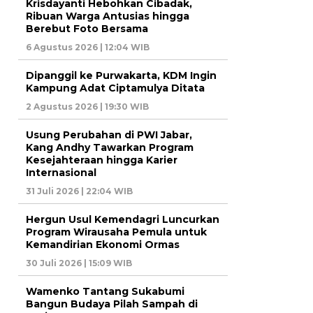
Krisdayanti Hebohkan Cibadak,
Ribuan Warga Antusias hingga
Berebut Foto Bersama
6 Agustus 2026 | 12:04 WIB
Dipanggil ke Purwakarta, KDM Ingin
Kampung Adat Ciptamulya Ditata
2 Agustus 2026 | 19:30 WIB
Usung Perubahan di PWI Jabar,
Kang Andhy Tawarkan Program
Kesejahteraan hingga Karier
Internasional
31 Juli 2026 | 22:04 WIB
Hergun Usul Kemendagri Luncurkan
Program Wirausaha Pemula untuk
Kemandirian Ekonomi Ormas
30 Juli 2026 | 15:09 WIB
Wamenko Tantang Sukabumi
Bangun Budaya Pilah Sampah di