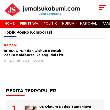
HOME
PERISTIWA
POLITIK
HUKUM
NASIONAL
PAR
Topik
Posko Kolaborasi
RAGAM
BPBD, DPKP dan Dishub Bentuk
Posko Kolaborasi Jelang Idul Fitri
Jumat, 21 April 2023 - 11:00 WIB
BERITA TERPOPULER
US Oknum Kades Tamanjaya