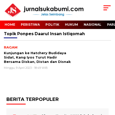
HOME
PERISTIWA
POLITIK
HUKUM
NASIONAL
PAR
Topik
Ponpes Daarul Insan Istiqomah
RAGAM
Kunjungan ke Hatchery Budidaya
Sidat, Kang Iyos Turut Hadir
Bersama Diskan, Distan dan Disnak
Minggu, 9 April 2023 - 18:49 WIB
BERITA TERPOPULER