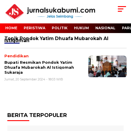
HOME
PERISTIWA
POLITIK
HUKUM
NASIONAL
PAR
Topik
Pondok Yatim Dhuafa Mubarokah Al
Istiqomah
Pendidikan
Bupati Resmikan Pondok Yatim
Dhuafa Mubarokah Al Istiqomah
Sukaraja
Jumat, 20 September 2024 - 18:03 WIB
BERITA TERPOPULER