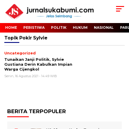
HOME
PERISTIWA
POLITIK
HUKUM
NASIONAL
PAR
Topik
Pokir Sylvie
Uncategorized
Tunaikan Janji Politik, Sylvie
Gustiana Derin Kabulkan Impian
Warga Cijengkol
Senin, 16 Agustus 2021 - 14:49 WIB
BERITA TERPOPULER