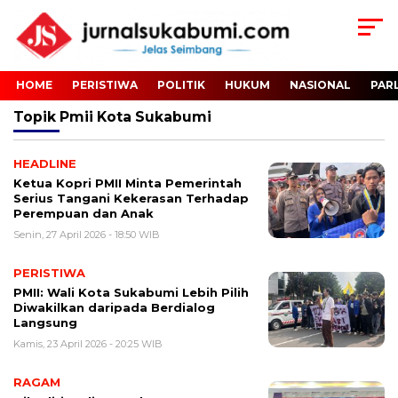
HOME
PERISTIWA
POLITIK
HUKUM
NASIONAL
PAR
Topik
Pmii Kota Sukabumi
HEADLINE
Ketua Kopri PMII Minta Pemerintah
Serius Tangani Kekerasan Terhadap
Perempuan dan Anak
Senin, 27 April 2026 - 18:50 WIB
PERISTIWA
PMII: Wali Kota Sukabumi Lebih Pilih
Diwakilkan daripada Berdialog
Langsung
Kamis, 23 April 2026 - 20:25 WIB
RAGAM