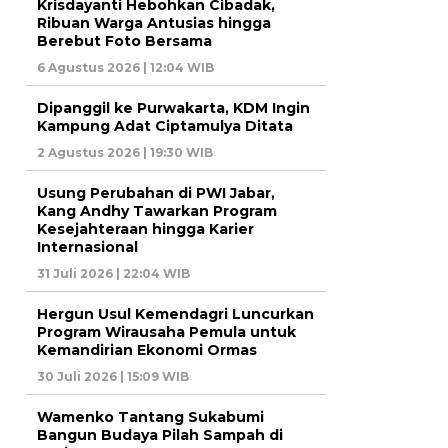
Krisdayanti Hebohkan Cibadak,
Ribuan Warga Antusias hingga
Berebut Foto Bersama
6 Agustus 2026 | 12:04 WIB
Dipanggil ke Purwakarta, KDM Ingin
Kampung Adat Ciptamulya Ditata
2 Agustus 2026 | 19:30 WIB
Usung Perubahan di PWI Jabar,
Kang Andhy Tawarkan Program
Kesejahteraan hingga Karier
Internasional
31 Juli 2026 | 22:04 WIB
Hergun Usul Kemendagri Luncurkan
Program Wirausaha Pemula untuk
Kemandirian Ekonomi Ormas
30 Juli 2026 | 15:09 WIB
Wamenko Tantang Sukabumi
Bangun Budaya Pilah Sampah di