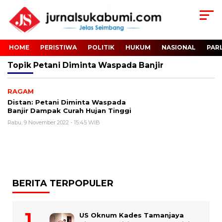
HOME
PERISTIWA
POLITIK
HUKUM
NASIONAL
PAR
Topik
Petani Diminta Waspada Banjir
RAGAM
Distan: Petani Diminta Waspada
Banjir Dampak Curah Hujan Tinggi
Rabu, 9 November 2022 - 15:45 WIB
BERITA TERPOPULER
US Oknum Kades Tamanjaya