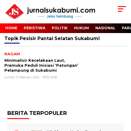
HOME
PERISTIWA
POLITIK
HUKUM
NASIONAL
PAR
Topik
Pesisir Pantai Selatan Sukabumi
RAGAM
Minimalisir Kecelakaan Laut,
Pramuka Peduli Inisiasi ‘Patungan’
Pelampung di Sukabumi
Jumat, 11 Februari 2022 - 19:55 WIB
BERITA TERPOPULER