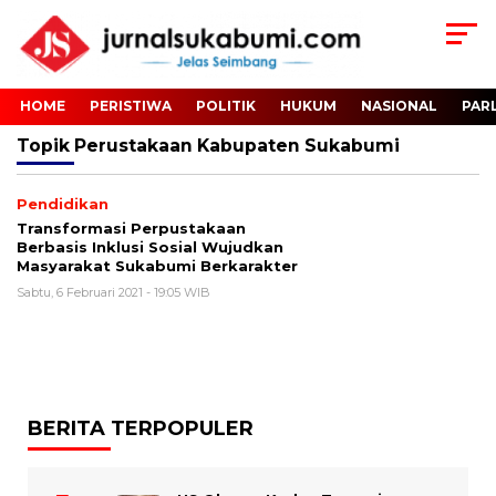
HOME
PERISTIWA
POLITIK
HUKUM
NASIONAL
PAR
Topik
Perustakaan Kabupaten Sukabumi
Pendidikan
Transformasi Perpustakaan
Berbasis Inklusi Sosial Wujudkan
Masyarakat Sukabumi Berkarakter
Sabtu, 6 Februari 2021 - 19:05 WIB
BERITA TERPOPULER