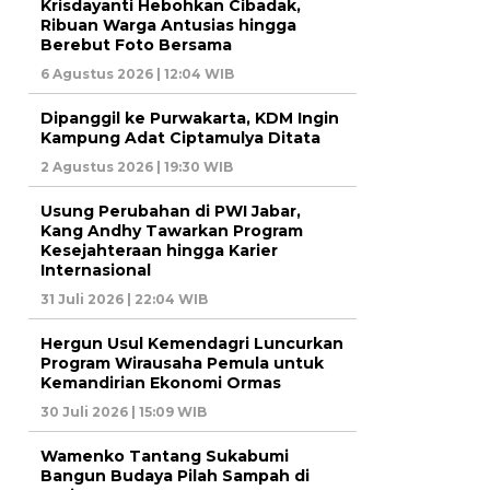
Krisdayanti Hebohkan Cibadak,
Ribuan Warga Antusias hingga
Berebut Foto Bersama
6 Agustus 2026 | 12:04 WIB
Dipanggil ke Purwakarta, KDM Ingin
Kampung Adat Ciptamulya Ditata
2 Agustus 2026 | 19:30 WIB
Usung Perubahan di PWI Jabar,
Kang Andhy Tawarkan Program
Kesejahteraan hingga Karier
Internasional
31 Juli 2026 | 22:04 WIB
Hergun Usul Kemendagri Luncurkan
Program Wirausaha Pemula untuk
Kemandirian Ekonomi Ormas
30 Juli 2026 | 15:09 WIB
Wamenko Tantang Sukabumi
Bangun Budaya Pilah Sampah di