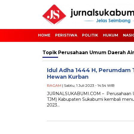
HOME
PERISTIWA
POLITIK
HUKUM
NASI
Topik
Perusahaan Umum Daerah Air
Idul Adha 1444 H, Perumdam 
Hewan Kurban
RAGAM
| Sabtu, 1 Juli 2023 - 14:54 WIB
JURNALSUKABUMI.COM – Perusahaan Umu
TJM) Kabupaten Sukabumi kembali menun
2023…