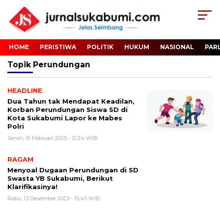
HOME
PERISTIWA
POLITIK
HUKUM
NASIONAL
PAR
Topik
Perundungan
HEADLINE
Dua Tahun tak Mendapat Keadilan,
Korban Perundungan Siswa SD di
Kota Sukabumi Lapor ke Mabes
Polri
Senin, 10 Februari 2025 - 12:24 WIB
RAGAM
Menyoal Dugaan Perundungan di SD
Swasta YB Sukabumi, Berikut
Klarifikasinya!
Rabu, 13 Desember 2023 - 15:45 WIB