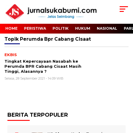
HOME
PERISTIWA
POLITIK
HUKUM
NASIONAL
PAR
Topik
Perumda Bpr Cabang Cisaat
EKBIS
Tingkat Kepercayaan Nasabah ke
Perumda BPR Cabang Cisaat Masih
Tinggi, Alasannya ?
Selasa, 28 September 2021 - 14:09 WIB
BERITA TERPOPULER