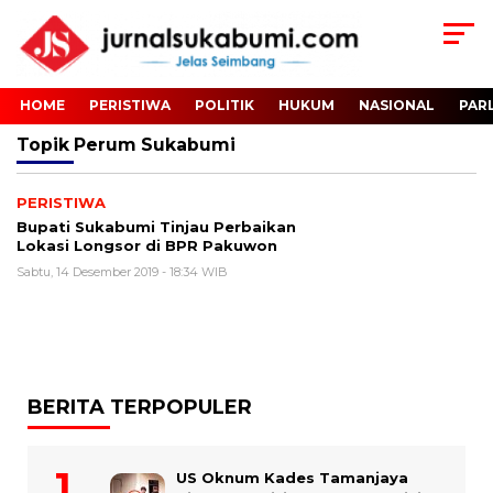
HOME
PERISTIWA
POLITIK
HUKUM
NASIONAL
PAR
Topik
Perum Sukabumi
PERISTIWA
Bupati Sukabumi Tinjau Perbaikan
Lokasi Longsor di BPR Pakuwon
Sabtu, 14 Desember 2019 - 18:34 WIB
BERITA TERPOPULER
US Oknum Kades Tamanjaya