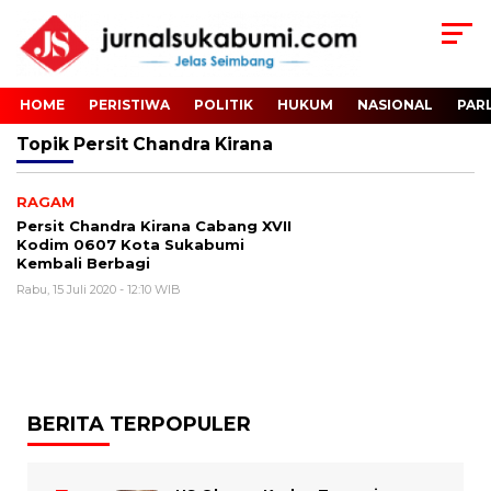
HOME
PERISTIWA
POLITIK
HUKUM
NASIONAL
PAR
Topik
Persit Chandra Kirana
RAGAM
Persit Chandra Kirana Cabang XVII
Kodim 0607 Kota Sukabumi
Kembali Berbagi
Rabu, 15 Juli 2020 - 12:10 WIB
BERITA TERPOPULER