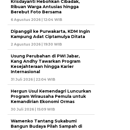
Krisdayanti Hebohkan Cibadak,
Ribuan Warga Antusias hingga
Berebut Foto Bersama
6 Agustus 2026 | 12:04 WIB
Dipanggil ke Purwakarta, KDM Ingin
Kampung Adat Ciptamulya Ditata
2 Agustus 2026 | 19:30 WIB
Usung Perubahan di PWI Jabar,
Kang Andhy Tawarkan Program
Kesejahteraan hingga Karier
Internasional
31 Juli 2026 | 22:04 WIB
Hergun Usul Kemendagri Luncurkan
Program Wirausaha Pemula untuk
Kemandirian Ekonomi Ormas
30 Juli 2026 | 15:09 WIB
Wamenko Tantang Sukabumi
Bangun Budaya Pilah Sampah di