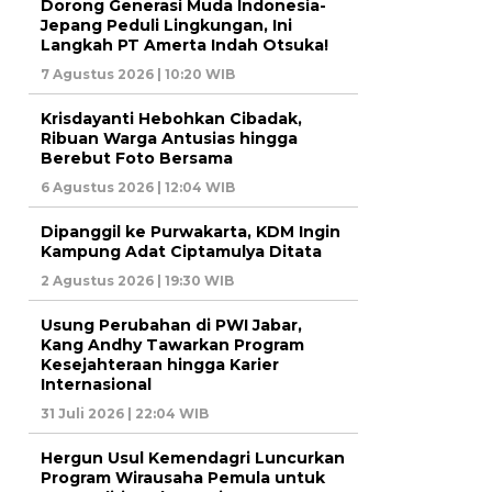
Dorong Generasi Muda Indonesia-
Jepang Peduli Lingkungan, Ini
Langkah PT Amerta Indah Otsuka!
7 Agustus 2026 | 10:20 WIB
Krisdayanti Hebohkan Cibadak,
Ribuan Warga Antusias hingga
Berebut Foto Bersama
6 Agustus 2026 | 12:04 WIB
Dipanggil ke Purwakarta, KDM Ingin
Kampung Adat Ciptamulya Ditata
2 Agustus 2026 | 19:30 WIB
Usung Perubahan di PWI Jabar,
Kang Andhy Tawarkan Program
Kesejahteraan hingga Karier
Internasional
31 Juli 2026 | 22:04 WIB
Hergun Usul Kemendagri Luncurkan
Program Wirausaha Pemula untuk