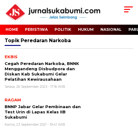
HOME
PERISTIWA
POLITIK
HUKUM
NASIONAL
PAR
Topik
Peredaran Narkoba
EKBIS
Cegah Peredaran Narkoba, BNNK
Menggandeng Disbudpora dan
Diskan Kab Sukabumi Gelar
Pelatihan Kewirausahaan
Selasa, 26 September 2023 - 17:16 WIB
RAGAM
BNNP Jabar Gelar Pembinaan dan
Test Urin di Lapas Kelas IIB
Sukabumi
Kamis, 23 September 2021 - 19:41 WIB