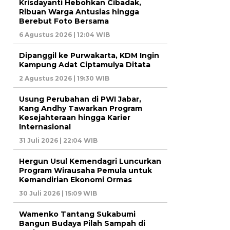
Krisdayanti Hebohkan Cibadak,
Ribuan Warga Antusias hingga
Berebut Foto Bersama
6 Agustus 2026 | 12:04 WIB
Dipanggil ke Purwakarta, KDM Ingin
Kampung Adat Ciptamulya Ditata
2 Agustus 2026 | 19:30 WIB
Usung Perubahan di PWI Jabar,
Kang Andhy Tawarkan Program
Kesejahteraan hingga Karier
Internasional
31 Juli 2026 | 22:04 WIB
Hergun Usul Kemendagri Luncurkan
Program Wirausaha Pemula untuk
Kemandirian Ekonomi Ormas
30 Juli 2026 | 15:09 WIB
Wamenko Tantang Sukabumi
Bangun Budaya Pilah Sampah di