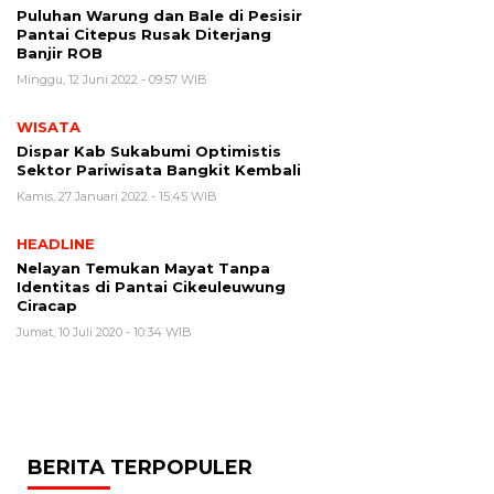
Puluhan Warung dan Bale di Pesisir
Pantai Citepus Rusak Diterjang
Banjir ROB
Minggu, 12 Juni 2022 - 09:57 WIB
WISATA
Dispar Kab Sukabumi Optimistis
Sektor Pariwisata Bangkit Kembali
Kamis, 27 Januari 2022 - 15:45 WIB
HEADLINE
Nelayan Temukan Mayat Tanpa
Identitas di Pantai Cikeuleuwung
Ciracap
Jumat, 10 Juli 2020 - 10:34 WIB
BERITA TERPOPULER