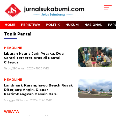
HOME
PERISTIWA
POLITIK
HUKUM
NASIONAL
PAR
Topik
Pantai
HEADLINE
Liburan Nyaris Jadi Petaka, Dua
Santri Terseret Arus di Pantai
Citepus
Rabu, 29 Januari 2025 - 16:26 WIB
HEADLINE
Landmark Karanghawu Beach Rusak
Diterjang Angin, Dispar
Pertimbangkan Desain Baru
Minggu, 19 Januari 2025 - 11:46 WIB
WISATA